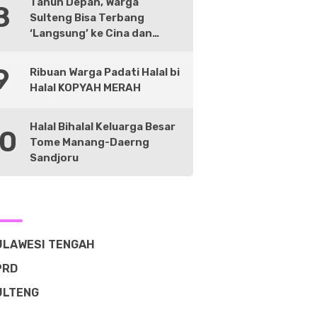
Tahun Depan, Warga
8
Sulteng Bisa Terbang
‘Langsung’ ke Cina dan
Negara Lain
9
Ribuan Warga Padati Halal bi
Halal KOPYAH MERAH
Halal Bihalal Keluarga Besar
10
Tome Manang-Daerng
Sandjoru
ULAWESI TENGAH
PRD
ULTENG