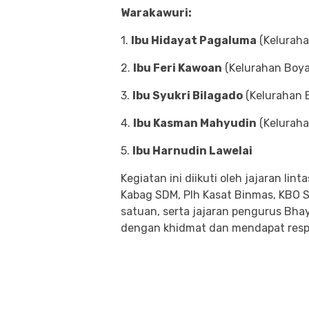
Warakawuri:
1.
Ibu Hidayat Pagaluma
(Keluraha
2.
Ibu Feri Kawoan
(Kelurahan Boya
3.
Ibu Syukri Bilagado
(Kelurahan 
4.
Ibu Kasman Mahyudin
(Keluraha
5.
Ibu Harnudin Lawelai
Kegiatan ini diikuti oleh jajaran lin
Kabag SDM, Plh Kasat Binmas, KBO Sa
satuan, serta jajaran pengurus Bh
dengan khidmat dan mendapat respo