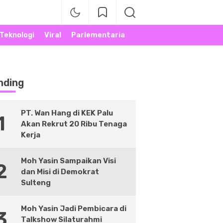
Teknologi
Viral
Parlementaria
nding
PT. Wan Hang di KEK Palu
1
Akan Rekrut 20 Ribu Tenaga
Kerja
Moh Yasin Sampaikan Visi
2
dan Misi di Demokrat
Sulteng
Moh Yasin Jadi Pembicara di
3
Talkshow Silaturahmi