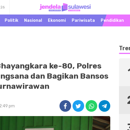
026
Warta Peristiwa di
Jendela Sulawesi
Khatulistiwa
Politik
Nasional
Ekonomi
Pariwisata
Pendidikan
Tre
hayangkara ke-80, Polres
angsana dan Bagikan Bansos
urnawirawan
 2:49 pm