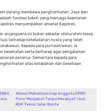
 kami datang membawa penghormatan. Jasa dan
 adalah fondasi kokoh yang menjaga keamanan
Wakapolres menyampaikan amanat Kapolres.
 anjangsana ini bukan sekadar silaturahmi biasa,
itusi terhadap keteladanan nyata yang telah
warakawuri. Kepada para purnawirawan, ia
an kesehatan serta berharap agar pengalaman
generasi penerus. Sementara kepada para
enghormatan atas ketabahan dan kesetiaan
AZNAS
Aliansi Mahasiswa Cap Anggota DPRD
Desa
Poso ‘Menjabat Tanpa Merakyat’ Usai
RDP Temui Jalan Buntu