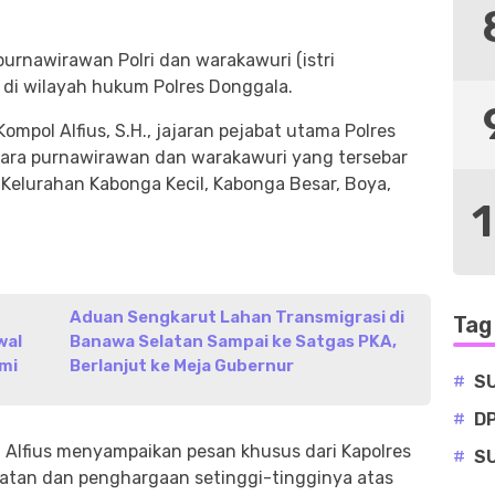
purnawirawan Polri dan warakawuri (istri
 di wilayah hukum Polres Donggala.
ompol Alfius, S.H., jajaran pejabat utama Polres
ra purnawirawan dan warakawuri yang tersebar
 Kelurahan Kabonga Kecil, Kabonga Besar, Boya,
Aduan Sengkarut Lahan Transmigrasi di
Tag
wal
Banawa Selatan Sampai ke Satgas PKA,
mi
Berlanjut ke Meja Gubernur
#
S
#
D
 Alfius menyampaikan pesan khusus dari Kapolres
#
S
atan dan penghargaan setinggi-tingginya atas