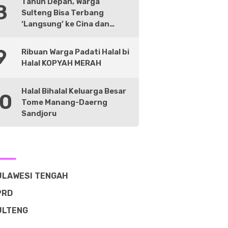
Tahun Depan, Warga
8
Sulteng Bisa Terbang
‘Langsung’ ke Cina dan
Negara Lain
9
Ribuan Warga Padati Halal bi
Halal KOPYAH MERAH
Halal Bihalal Keluarga Besar
10
Tome Manang-Daerng
Sandjoru
ULAWESI TENGAH
PRD
ULTENG