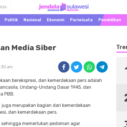
2026
Warta Peristiwa di
Jendela Sulawesi
Khatulistiwa
Politik
Nasional
Ekonomi
Pariwisata
Pendidikan
an Media Siber
Tre
9:30 am
aan berekspresi, dan kemerdekaan pers adalah
 Pancasila, Undang-Undang Dasar 1945, dan
ia PBB.
a juga merupakan bagian dari kemerdekaan
esi, dan kemerdekaan pers.
sus sehingga memerlukan pedoman agar