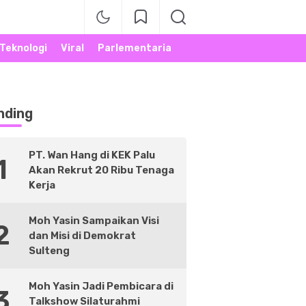
Teknologi
Viral
Parlementaria
nding
PT. Wan Hang di KEK Palu
1
Akan Rekrut 20 Ribu Tenaga
Kerja
Moh Yasin Sampaikan Visi
2
dan Misi di Demokrat
Sulteng
Moh Yasin Jadi Pembicara di
3
Talkshow Silaturahmi