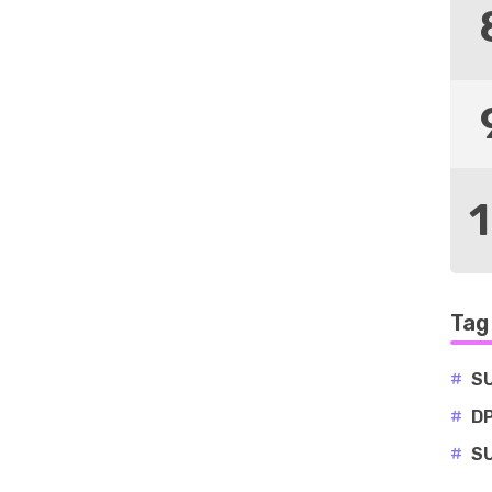
Tag
#
S
#
D
#
S