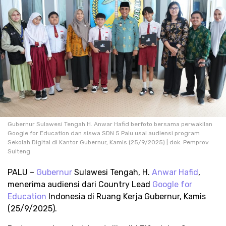
Gubernur Sulawesi Tengah H. Anwar Hafid berfoto bersama perwakilan
Google for Education dan siswa SDN 5 Palu usai audiensi program
Sekolah Digital di Kantor Gubernur, Kamis (25/9/2025) | dok. Pemprov
Sulteng
PALU –
Gubernur
Sulawesi Tengah, H.
Anwar Hafid
,
menerima audiensi dari Country Lead
Google for
Education
Indonesia di Ruang Kerja Gubernur, Kamis
(25/9/2025).