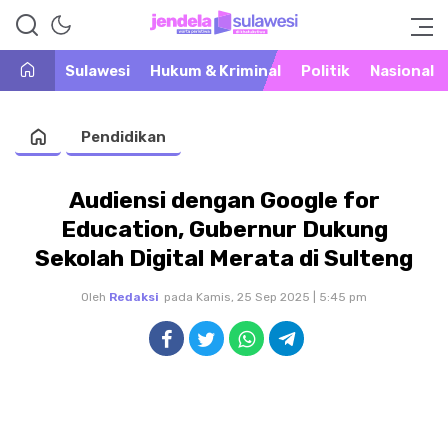
Warta Peristiwa di Khatulistiwa
Jendela Sulawesi
Sulawesi
Hukum & Kriminal
Politik
Nasional
Pendidikan
Audiensi dengan Google for
Education, Gubernur Dukung
Sekolah Digital Merata di Sulteng
Oleh
Redaksi
pada Kamis, 25 Sep 2025 | 5:45 pm