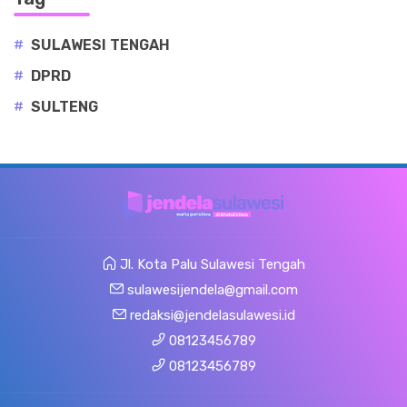
#
SULAWESI TENGAH
#
DPRD
#
SULTENG
Jl. Kota Palu Sulawesi Tengah
sulawesijendela@gmail.com
redaksi@jendelasulawesi.id
08123456789
08123456789