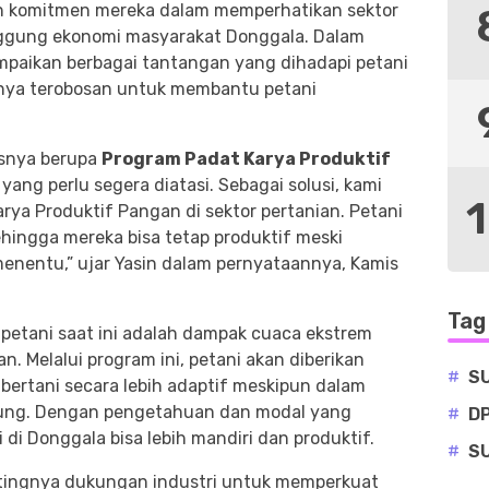
an komitmen mereka dalam memperhatikan sektor
nggung ekonomi masyarakat Donggala. Dalam
mpaikan berbagai tantangan yang dihadapi petani
gnya terobosan untuk membantu petani
isnya berupa
Program Padat Karya Produktif
yang perlu segera diatasi. Sebagai solusi, kami
ya Produktif Pangan di sektor pertanian. Petani
ehingga mereka bisa tetap produktif meski
enentu,” ujar Yasin dalam pernyataannya, Kamis
Tag
petani saat ini adalah dampak cuaca ekstrem
n. Melalui program ini, petani akan diberikan
#
S
ertani secara lebih adaptif meskipun dalam
ung. Dengan pengetahuan dan modal yang
#
D
 di Donggala bisa lebih mandiri dan produktif.
#
S
entingnya dukungan industri untuk memperkuat