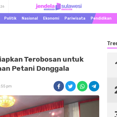
026
Warta Peristiwa di
Jendela Sulawesi
Khatulistiwa
Politik
Nasional
Ekonomi
Pariwisata
Pendidikan
Tre
Siapkan Terobosan untuk
aan Petani Donggala
5:55 pm