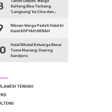
Tahun Depan, Warga
8
Sulteng Bisa Terbang
‘Langsung’ ke Cina dan
Negara Lain
9
Ribuan Warga Padati Halal bi
Halal KOPYAH MERAH
Halal Bihalal Keluarga Besar
10
Tome Manang-Daerng
Sandjoru
ULAWESI TENGAH
PRD
ULTENG