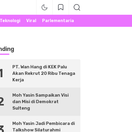
Teknologi
Viral
Parlementaria
nding
PT. Wan Hang di KEK Palu
1
Akan Rekrut 20 Ribu Tenaga
Kerja
Moh Yasin Sampaikan Visi
2
dan Misi di Demokrat
Sulteng
Moh Yasin Jadi Pembicara di
3
Talkshow Silaturahmi