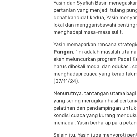
Yasin dan Syafiah Basir, menegask
pertanian yang menjadi tulang pu
debat kandidat kedua, Yasin menya
lokal dan menggarisbawahi pentin
menghadapi masa-masa sulit.
Yasin memaparkan rencana strateg
Pangan
. “Ini adalah masalah utama 
akan meluncurkan program Padat Kar
harus dibekali modal dan edukasi, s
menghadapi cuaca yang kerap tak m
(07/11/24).
Menurutnya, tantangan utama bagi 
yang sering merugikan hasil pertania
pelatihan dan pendampingan untuk b
kondisi cuaca yang kurang menduk
memadai, Yasin berharap para petani
Selain itu, Yasin juga menyoroti p