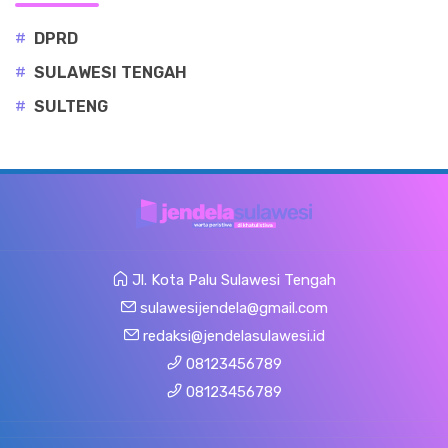
#
DPRD
#
SULAWESI TENGAH
#
SULTENG
Jl. Kota Palu Sulawesi Tengah
sulawesijendela@gmail.com
redaksi@jendelasulawesi.id
08123456789
08123456789