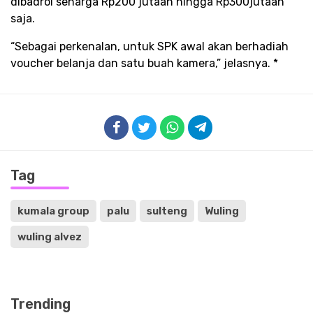
dibadrol seharga Rp200 jutaan hingga Rp300jutaan
saja.
“Sebagai perkenalan, untuk SPK awal akan berhadiah
voucher belanja dan satu buah kamera,” jelasnya. *
Tag
kumala group
palu
sulteng
Wuling
wuling alvez
Trending