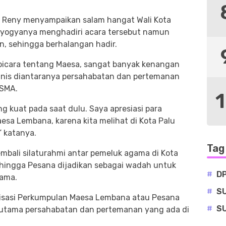
a Reny menyampaikan salam hangat Wali Kota
seyogyanya menghadiri acara tersebut namun
, sehingga berhalangan hadir.
rbicara tentang Maesa, sangat banyak kenangan
manis diantaranya persahabatan dan pertemanan
 SMA.
g kuat pada saat dulu. Saya apresiasi para
a Lembana, karena kita melihat di Kota Palu
” katanya.
Tag
bali silaturahmi antar pemeluk agama di Kota
ehingga Pesana dijadikan sebagai wadah untuk
#
D
sama.
#
S
anisasi Perkumpulan Maesa Lembana atau Pesana
#
S
erutama persahabatan dan pertemanan yang ada di