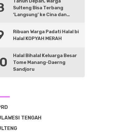
Tahun Depan, Warga
8
Sulteng Bisa Terbang
‘Langsung’ ke Cina dan
Negara Lain
9
Ribuan Warga Padati Halal bi
Halal KOPYAH MERAH
Halal Bihalal Keluarga Besar
10
Tome Manang-Daerng
Sandjoru
PRD
ULAWESI TENGAH
ULTENG