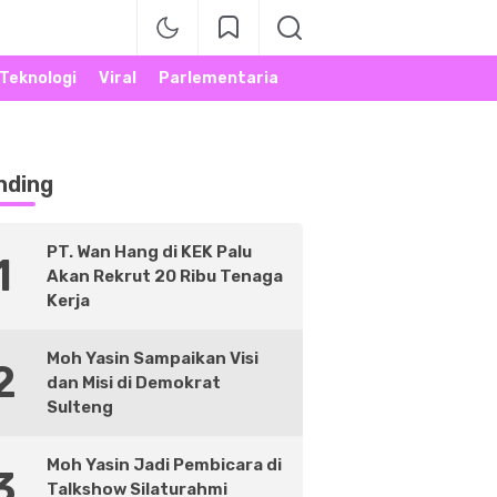
Teknologi
Viral
Parlementaria
nding
PT. Wan Hang di KEK Palu
1
Akan Rekrut 20 Ribu Tenaga
Kerja
Moh Yasin Sampaikan Visi
2
dan Misi di Demokrat
Sulteng
Moh Yasin Jadi Pembicara di
3
Talkshow Silaturahmi