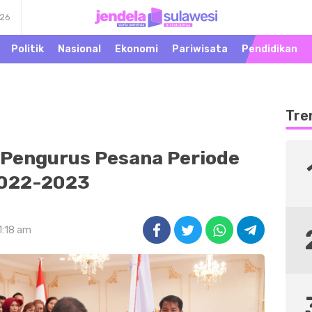
026
Warta Peristiwa di
Jendela Sulawesi
Khatulistiwa
Politik
Nasional
Ekonomi
Pariwisata
Pendidikan
Tre
 Pengurus Pesana Periode
022-2023
1:18 am