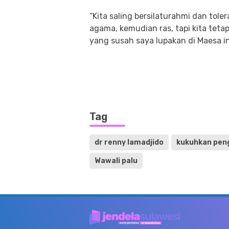
“Kita saling bersilaturahmi dan tole
agama, kemudian ras, tapi kita teta
yang susah saya lupakan di Maesa in
Tag
dr renny lamadjido
kukuhkan peng
Wawali palu