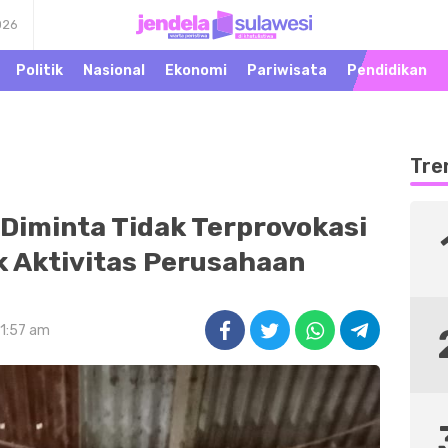
026
Warta Peristiwa di
Jendela Sulawesi
Khatulistiwa
Politik
Nasional
Ekonomi
Pariwisata
Pendidikan
Tre
Diminta Tidak Terprovokasi
k Aktivitas Perusahaan
11:57 am