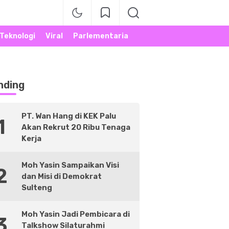
Teknologi
Viral
Parlementaria
nding
PT. Wan Hang di KEK Palu
1
Akan Rekrut 20 Ribu Tenaga
Kerja
Moh Yasin Sampaikan Visi
2
dan Misi di Demokrat
Sulteng
Moh Yasin Jadi Pembicara di
3
Talkshow Silaturahmi