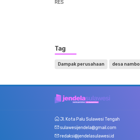
RES
Tag
Dampak perusahaan
desa nambo
Jl. Kota Palu Sulawesi Tengah
sulawesijendela@gmail.com
redaksi@jendelasulawesi.id