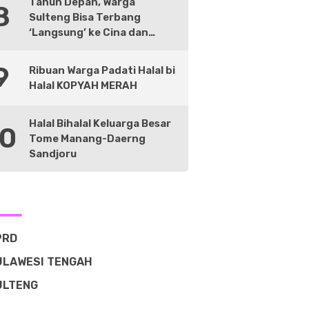
Tahun Depan, Warga
8
Sulteng Bisa Terbang
‘Langsung’ ke Cina dan
Negara Lain
9
Ribuan Warga Padati Halal bi
Halal KOPYAH MERAH
Halal Bihalal Keluarga Besar
10
Tome Manang-Daerng
Sandjoru
PRD
ULAWESI TENGAH
ULTENG