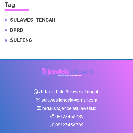
Tag
#
SULAWESI TENGAH
#
DPRD
#
SULTENG
Jl. Kota Palu Sulawesi Tengah
sulawesijendela@gmail.com
redaksi@jendelasulawesi.id
08123456789
08123456789