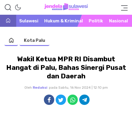
Warta Peristiwa di Khatulistiwa
Jendela Sulawesi
Sulawesi
Hukum & Kriminal
Politik
Nasional
Kota Palu
Wakil Ketua MPR RI Disambut
Hangat di Palu, Bahas Sinergi Pusat
dan Daerah
Oleh
Redaksi
pada Sabtu, 16 Nov 2024 | 12:10 pm