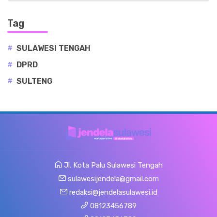
Tag
#
SULAWESI TENGAH
#
DPRD
#
SULTENG
Jl. Kota Palu Sulawesi Tengah
sulawesijendela@gmail.com
redaksi@jendelasulawesi.id
08123456789