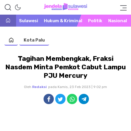
Warta Peristiwa di Khatulistiwa
Jendela Sulawesi
Sulawesi
Hukum & Kriminal
Politik
Nasional
Kota Palu
Tagihan Membengkak, Fraksi
Nasdem Minta Pemkot Cabut Lampu
PJU Mercury
Oleh
Redaksi
pada Kamis, 23 Feb 2023 | 9:02 pm