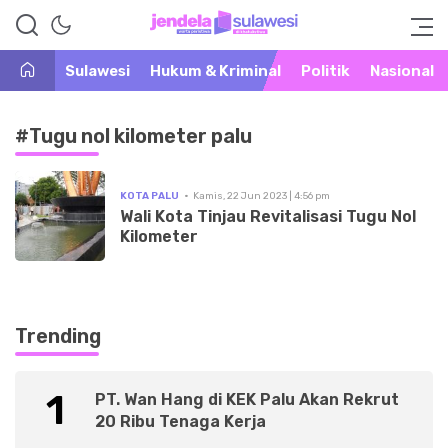
Warta Peristiwa di Khatulistiwa
Jendela Sulawesi
Sulawesi
Hukum & Kriminal
Politik
Nasional
#Tugu nol kilometer palu
KOTA PALU
Kamis, 22 Jun 2023 | 4:56 pm
Wali Kota Tinjau Revitalisasi Tugu Nol
Kilometer
Trending
1
PT. Wan Hang di KEK Palu Akan Rekrut
20 Ribu Tenaga Kerja