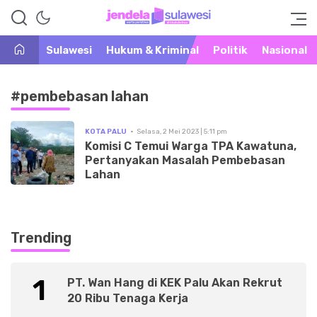
Warta Peristiwa di Khatulistiwa
Jendela Sulawesi
Sulawesi
Hukum & Kriminal
Politik
Nasional
#pembebasan lahan
KOTA PALU
Selasa, 2 Mei 2023 | 5:11 pm
Komisi C Temui Warga TPA Kawatuna,
Pertanyakan Masalah Pembebasan
Lahan
Trending
1
PT. Wan Hang di KEK Palu Akan Rekrut
20 Ribu Tenaga Kerja