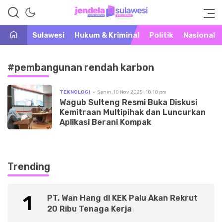
Warta Peristiwa di Khatulistiwa
Jendela Sulawesi
Sulawesi
Hukum & Kriminal
Politik
Nasional
#pembangunan rendah karbon
TEKNOLOGI
Senin, 10 Nov 2025 | 10:10 pm
Wagub Sulteng Resmi Buka Diskusi
Kemitraan Multipihak dan Luncurkan
Aplikasi Berani Kompak
Trending
1
PT. Wan Hang di KEK Palu Akan Rekrut
20 Ribu Tenaga Kerja