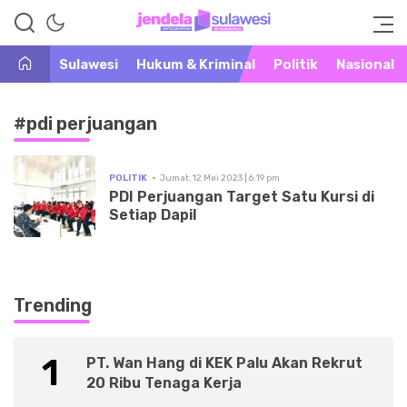
Warta Peristiwa di Khatulistiwa
Jendela Sulawesi
Sulawesi
Hukum & Kriminal
Politik
Nasional
#pdi perjuangan
POLITIK
Jumat, 12 Mei 2023 | 6:19 pm
PDI Perjuangan Target Satu Kursi di
Setiap Dapil
Trending
1
PT. Wan Hang di KEK Palu Akan Rekrut
20 Ribu Tenaga Kerja