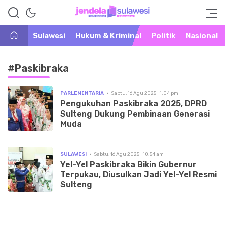
Warta Peristiwa di Khatulistiwa
Jendela Sulawesi
Sulawesi
Hukum & Kriminal
Politik
Nasional
#Paskibraka
PARLEMENTARIA
Sabtu, 16 Agu 2025 | 1:04 pm
Pengukuhan Paskibraka 2025, DPRD
Sulteng Dukung Pembinaan Generasi
Muda
SULAWESI
Sabtu, 16 Agu 2025 | 10:54 am
Yel-Yel Paskibraka Bikin Gubernur
Terpukau, Diusulkan Jadi Yel-Yel Resmi
Sulteng