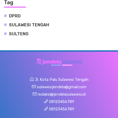
Tag
#
DPRD
#
SULAWESI TENGAH
#
SULTENG
Jl. Kota Palu Sulawesi Tengah
sulawesijendela@gmail.com
redaksi@jendelasulawesi.id
08123456789
08123456789