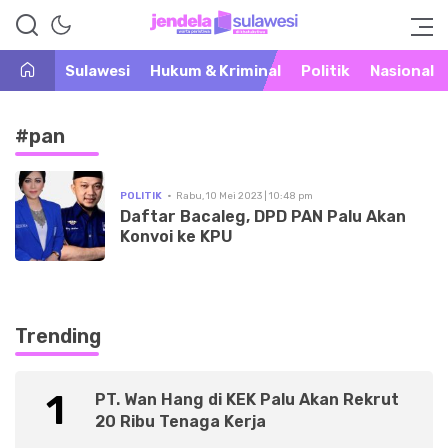
Warta Peristiwa di Khatulistiwa
Jendela Sulawesi
Sulawesi
Hukum & Kriminal
Politik
Nasional
#pan
POLITIK
Rabu, 10 Mei 2023 | 10:48 pm
Daftar Bacaleg, DPD PAN Palu Akan
Konvoi ke KPU
Trending
1
PT. Wan Hang di KEK Palu Akan Rekrut
20 Ribu Tenaga Kerja