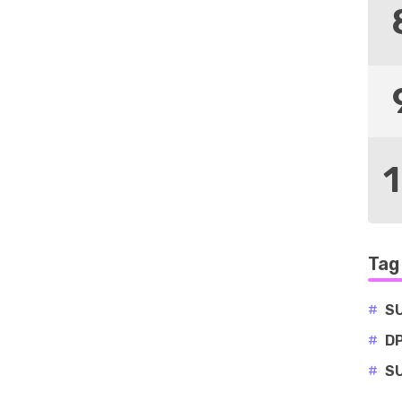
Tag
#
S
#
D
#
S