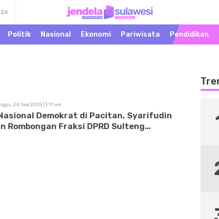
026
Warta Peristiwa di
Jendela Sulawesi
Khatulistiwa
Politik
Nasional
Ekonomi
Pariwisata
Pendidikan
Tre
nggu, 28 Sep 2025 | 1:17 am
Nasional Demokrat di Pacitan, Syarifudin
an Rombongan Fraksi DPRD Sulteng
kan Wawasan Kebangsaan