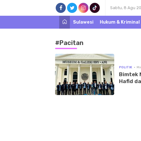
Sabtu, 8 Agu 2
Sulawesi
Hukum & Kriminal
#Pacitan
POLITIK
Mi
Bimtek 
Hafid d
Mantap