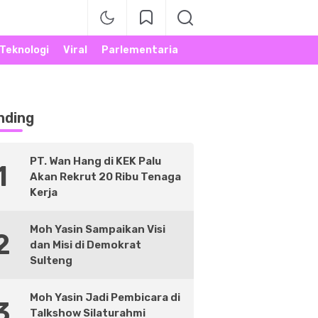
Teknologi
Viral
Parlementaria
nding
PT. Wan Hang di KEK Palu
1
Akan Rekrut 20 Ribu Tenaga
Kerja
Moh Yasin Sampaikan Visi
2
dan Misi di Demokrat
Sulteng
Moh Yasin Jadi Pembicara di
3
Talkshow Silaturahmi