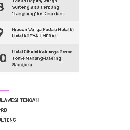
Tahun Depan, Warga
8
Sulteng Bisa Terbang
‘Langsung’ ke Cina dan
Negara Lain
9
Ribuan Warga Padati Halal bi
Halal KOPYAH MERAH
Halal Bihalal Keluarga Besar
10
Tome Manang-Daerng
Sandjoru
ULAWESI TENGAH
PRD
ULTENG