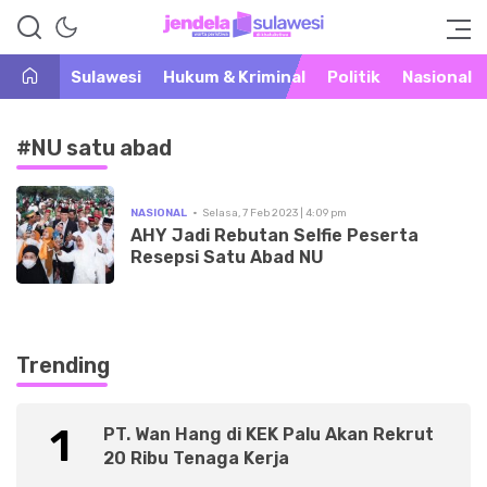
Warta Peristiwa di Khatulistiwa
Jendela Sulawesi
Sulawesi
Hukum & Kriminal
Politik
Nasional
#NU satu abad
NASIONAL
Selasa, 7 Feb 2023 | 4:09 pm
AHY Jadi Rebutan Selfie Peserta
Resepsi Satu Abad NU
Trending
1
PT. Wan Hang di KEK Palu Akan Rekrut
20 Ribu Tenaga Kerja