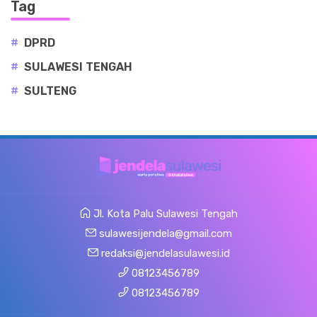
Tag
#
DPRD
#
SULAWESI TENGAH
#
SULTENG
Jl. Kota Palu Sulawesi Tengah
sulawesijendela@gmail.com
redaksi@jendelasulawesi.id
08123456789
08123456789