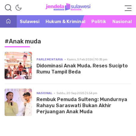
Warta Peristiwa di Khatulistiwa
Jendela Sulawesi
Sulawesi
Hukum & Kriminal
Politik
Nasional
#Anak muda
PARLEMENTARIA
Kamis, 5 Feb 2026 | 10:35 pm
Didominasi Anak Muda, Reses Sucipto
Rumu Tampil Beda
NASIONAL
Sabtu, 20 Sep 2025 | 5:54 pm
Rembuk Pemuda Sulteng: Mundurnya
Rahayu Saraswati Bukan Akhir
Perjuangan Anak Muda