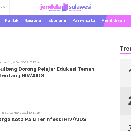
026
Warta Peristiwa di
Jendela Sulawesi
Khatulistiwa
Politik
Nasional
Ekonomi
Pariwisata
Pendidikan
Tre
Kamis, 16 Okt 2025 | 7:23 pm
ulteng Dorong Pelajar Edukasi Teman
Tentang HIV/AIDS
Rabu, 22 Mar 2023 | 10:33 am
arga Kota Palu Terinfeksi HIV/AIDS