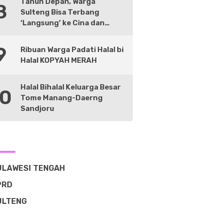
Tahun Depan, Warga
8
Sulteng Bisa Terbang
‘Langsung’ ke Cina dan
Negara Lain
9
Ribuan Warga Padati Halal bi
Halal KOPYAH MERAH
Halal Bihalal Keluarga Besar
10
Tome Manang-Daerng
Sandjoru
ULAWESI TENGAH
PRD
ULTENG