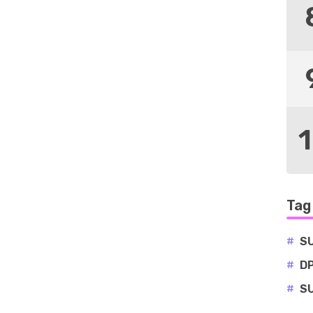
Tag
#
S
#
D
#
S