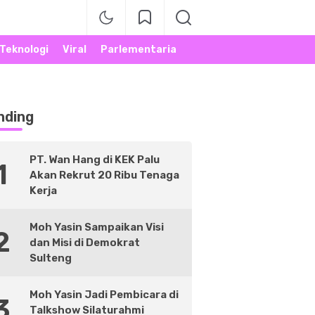
Teknologi
Viral
Parlementaria
nding
PT. Wan Hang di KEK Palu
1
Akan Rekrut 20 Ribu Tenaga
Kerja
Moh Yasin Sampaikan Visi
2
dan Misi di Demokrat
Sulteng
Moh Yasin Jadi Pembicara di
3
Talkshow Silaturahmi