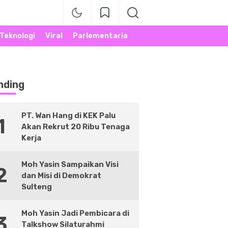
Teknologi
Viral
Parlementaria
nding
PT. Wan Hang di KEK Palu
1
Akan Rekrut 20 Ribu Tenaga
Kerja
Moh Yasin Sampaikan Visi
2
dan Misi di Demokrat
Sulteng
Moh Yasin Jadi Pembicara di
3
Talkshow Silaturahmi