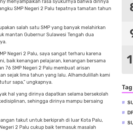
Reny menyampaikan rasa syukurnya bahwa dirinya
angku SMP Negeri 2 Palu tepatnya tamatan tahun
upakan salah satu SMP yang banyak melahirkan
suk mantan Gubernur Sulawesi Tengah dua
ya.
MP Negeri 2 Palu, saya sangat terharu karena
ini, baik kenangan pelajaran, kenangan bersama
tan 76 SMP Negeri 2 Palu membuat arisan
an sejak lima tahun yang lalu. Alhamdulillah kami
rtutur sapa,” ungkapnya.
Tag
ak hal yang dirinya dapatkan selama bersekolah
kedisiplinan, sehingga dirinya mampu bersaing
#
S
#
D
angan takut untuk berkiprah di luar Kota Palu,
#
S
Negeri 2 Palu cukup baik termasuk masalah