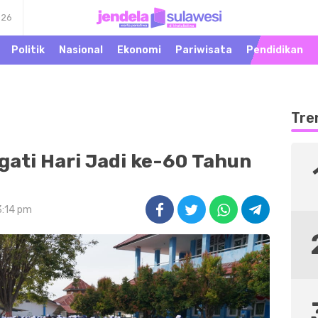
026
Warta Peristiwa di
Jendela Sulawesi
Khatulistiwa
Politik
Nasional
Ekonomi
Pariwisata
Pendidikan
Tre
gati Hari Jadi ke-60 Tahun
3:14 pm