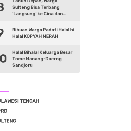
Tahun Depan, Warga
8
Sulteng Bisa Terbang
‘Langsung’ ke Cina dan
Negara Lain
9
Ribuan Warga Padati Halal bi
Halal KOPYAH MERAH
Halal Bihalal Keluarga Besar
10
Tome Manang-Daerng
Sandjoru
ULAWESI TENGAH
PRD
ULTENG