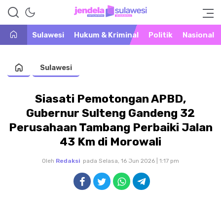
Warta Peristiwa di Khatulistiwa
Jendela Sulawesi
Sulawesi
Hukum & Kriminal
Politik
Nasional
Sulawesi
Siasati Pemotongan APBD,
Gubernur Sulteng Gandeng 32
Perusahaan Tambang Perbaiki Jalan
43 Km di Morowali
Oleh
Redaksi
pada Selasa, 16 Jun 2026 | 1:17 pm