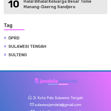
10
Halal Bihalal Keluarga Besar Tome
Manang-Daerng Sandjoru
Tag
#
DPRD
#
SULAWESI TENGAH
#
SULTENG
Jl. Kota Palu Sulawesi Tengah
sulawesijendela@gmail.com