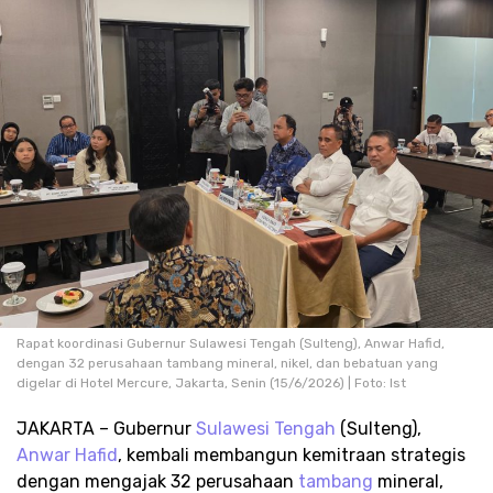
Rapat koordinasi Gubernur Sulawesi Tengah (Sulteng), Anwar Hafid,
dengan 32 perusahaan tambang mineral, nikel, dan bebatuan yang
digelar di Hotel Mercure, Jakarta, Senin (15/6/2026) | Foto: Ist
JAKARTA – Gubernur
Sulawesi Tengah
(Sulteng),
Anwar Hafid
, kembali membangun kemitraan strategis
dengan mengajak 32 perusahaan
tambang
mineral,