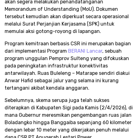
akan segera melakukan penandatanganan
Memorandum of Understanding (MoU). Dokumen
tersebut kemudian akan diperkuat secara operasional
melalui Surat Perjanjian Kerjasama (SPK) untuk
memulai aksi gotong-royong di lapangan.​
Program kemitraan berbasis CSR ini merupakan bagian
dari implementasi Program
BERANI Lancar
, sebuah
program unggulan Pemprov Sulteng yang difokuskan
pada peningkatan infrastruktur konektivitas
antarwilayah. Ruas Buleleng – Matarape sendiri diakui
Anwar Hafid sebagai jalur yang selama ini kurang
tertangani akibat kendala anggaran.​
Sebelumnya, skema serupa juga telah sukses
diterapkan di Kabupaten Sigi pada Kamis (2/4/2026), di
mana Gubernur meresmikan pengembangan ruas jalan
Boladangko hingga Banggaiba sepanjang 60 kilometer
dengan lebar 10 meter yang dikerjakan penuh melalui
dana CSR PT Anugerah Lestari Power.​