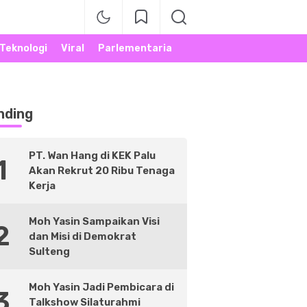
Teknologi
Viral
Parlementaria
nding
PT. Wan Hang di KEK Palu
1
Akan Rekrut 20 Ribu Tenaga
Kerja
Moh Yasin Sampaikan Visi
2
dan Misi di Demokrat
Sulteng
Moh Yasin Jadi Pembicara di
3
Talkshow Silaturahmi