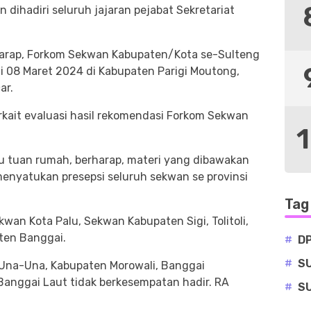
 dihadiri seluruh jajaran pejabat Sekretariat
rharap, Forkom Sekwan Kabupaten/Kota se-Sulteng
i 08 Maret 2024 di Kabupaten Parigi Moutong,
ar.
rkait evaluasi hasil rekomendasi Forkom Sekwan
u tuan rumah, berharap, materi yang dibawakan
menyatukan presepsi seluruh sekwan se provinsi
Tag
kwan Kota Palu, Sekwan Kabupaten Sigi, Tolitoli,
ten Banggai.
#
D
#
S
Una-Una, Kabupaten Morowali, Banggai
anggai Laut tidak berkesempatan hadir. RA
#
S