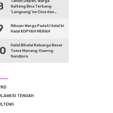
Tahun Depan, Warga
8
Sulteng Bisa Terbang
‘Langsung’ ke Cina dan
Negara Lain
9
Ribuan Warga Padati Halal bi
Halal KOPYAH MERAH
Halal Bihalal Keluarga Besar
10
Tome Manang-Daerng
Sandjoru
PRD
ULAWESI TENGAH
ULTENG