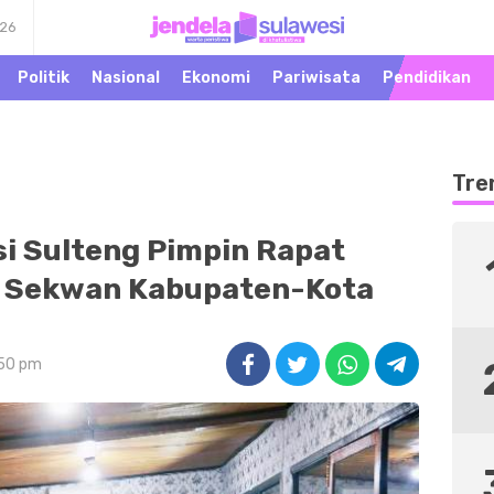
026
Warta Peristiwa di
Jendela Sulawesi
Khatulistiwa
Politik
Nasional
Ekonomi
Pariwisata
Pendidikan
Tre
i Sulteng Pimpin Rapat
 Sekwan Kabupaten-Kota
:50 pm