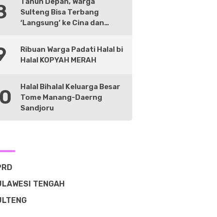
Tahun Depan, Warga
8
Sulteng Bisa Terbang
‘Langsung’ ke Cina dan
Negara Lain
9
Ribuan Warga Padati Halal bi
Halal KOPYAH MERAH
Halal Bihalal Keluarga Besar
10
Tome Manang-Daerng
Sandjoru
PRD
ULAWESI TENGAH
ULTENG