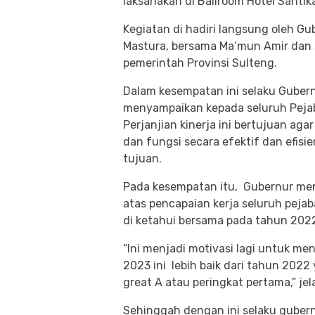
laksanakan di Ballroom Hotel Santik
Kegiatan di hadiri langsung oleh G
Mastura, bersama Ma’mun Amir dan s
pemerintah Provinsi Sulteng.
Dalam kesempatan ini selaku Guber
menyampaikan kepada seluruh Pejaba
Perjanjian kinerja ini bertujuan a
dan fungsi secara efektif dan efisi
tujuan.
Pada kesempatan itu, Gubernur me
atas pencapaian kerja seluruh pejab
di ketahui bersama pada tahun 2022
“Ini menjadi motivasi lagi untuk me
2023 ini lebih baik dari tahun 2022
great A atau peringkat pertama,” jel
Sehinggah dengan ini selaku gubern