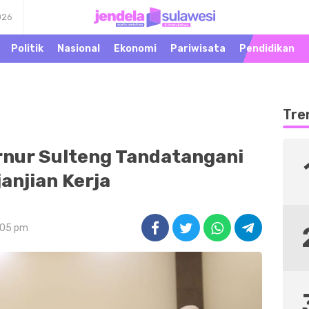
026
Warta Peristiwa di
Jendela Sulawesi
Khatulistiwa
Politik
Nasional
Ekonomi
Pariwisata
Pendidikan
Tre
nur Sulteng Tandatangani
janjian Kerja
6:05 pm