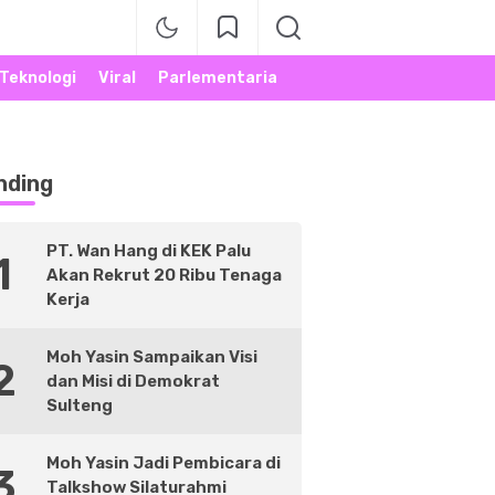
Teknologi
Viral
Parlementaria
nding
PT. Wan Hang di KEK Palu
1
Akan Rekrut 20 Ribu Tenaga
Kerja
Moh Yasin Sampaikan Visi
2
dan Misi di Demokrat
Sulteng
Moh Yasin Jadi Pembicara di
3
Talkshow Silaturahmi