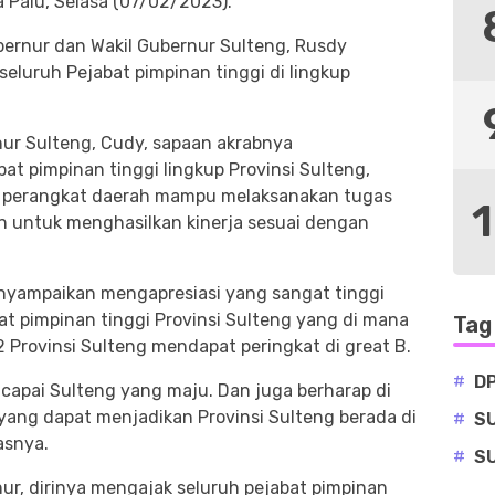
a Palu, Selasa (07/02/2023).
ubernur dan Wakil Gubernur Sulteng, Rusdy
eluruh Pejabat pimpinan tinggi di lingkup
nur Sulteng, Cudy, sapaan akrabnya
t pimpinan tinggi lingkup Provinsi Sulteng,
gar perangkat daerah mampu melaksanakan tugas
en untuk menghasilkan kinerja sesuai dengan
nyampaikan mengapresiasi yang sangat tinggi
at pimpinan tinggi Provinsi Sulteng yang di mana
Tag
 Provinsi Sulteng mendapat peringkat di great B.
#
D
ncapai Sulteng yang maju. Dan juga berharap di
 yang dapat menjadikan Provinsi Sulteng berada di
#
S
asnya.
#
S
ur, dirinya mengajak seluruh pejabat pimpinan