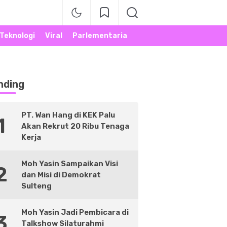
Teknologi
Viral
Parlementaria
nding
PT. Wan Hang di KEK Palu
1
Akan Rekrut 20 Ribu Tenaga
Kerja
Moh Yasin Sampaikan Visi
2
dan Misi di Demokrat
Sulteng
Moh Yasin Jadi Pembicara di
3
Talkshow Silaturahmi