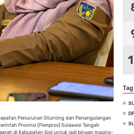
Tag
#
S
#
D
cepatan Penurunan Stunting dan Penangulangan
#
S
erintah Provinsi (Pemprov) Sulawesi Tengah
daerah di Kabupaten Sigi untuk jadi binaan masing-