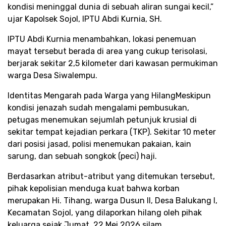
kondisi meninggal dunia di sebuah aliran sungai kecil,”
ujar Kapolsek Sojol, IPTU Abdi Kurnia, SH.​
​IPTU Abdi Kurnia menambahkan, lokasi penemuan
mayat tersebut berada di area yang cukup terisolasi,
berjarak sekitar 2,5 kilometer dari kawasan permukiman
warga Desa Siwalempu.​
​Identitas Mengarah pada Warga yang Hilang​Meskipun
kondisi jenazah sudah mengalami pembusukan,
petugas menemukan sejumlah petunjuk krusial di
sekitar tempat kejadian perkara (TKP). Sekitar 10 meter
dari posisi jasad, polisi menemukan pakaian, kain
sarung, dan sebuah songkok (peci) haji.​
Berdasarkan atribut-atribut yang ditemukan tersebut,
pihak kepolisian menduga kuat bahwa korban
merupakan Hi. Tihang, warga Dusun II, Desa Balukang I,
Kecamatan Sojol, yang dilaporkan hilang oleh pihak
keluarga sejak Jumat, 22 Mei 2026 silam.​