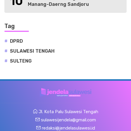
10
Manang-Daerng Sandjoru
Tag
#
DPRD
#
SULAWESI TENGAH
#
SULTENG
Jl. Kota Palu Sulawesi Tengah
sulawesijendela@gmail.com
redaksi@jendelasulawesi.id