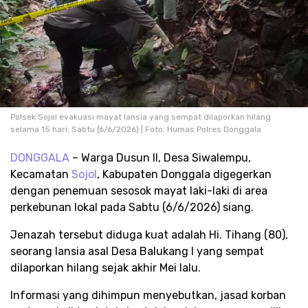
Polsek Sojol evakuasi mayat lansia yang sempat dilaporkan hilang
selama 15 hari, Sabtu (6/6/2026) | Foto: Humas Polres Donggala
DONGGALA
– Warga Dusun II, Desa Siwalempu,
Kecamatan
Sojol
, Kabupaten Donggala digegerkan
dengan penemuan sesosok mayat laki-laki di area
perkebunan lokal pada Sabtu (6/6/2026) siang.
Jenazah tersebut diduga kuat adalah Hi. Tihang (80),
seorang lansia asal Desa Balukang I yang sempat
dilaporkan hilang sejak akhir Mei lalu.​
​Informasi yang dihimpun menyebutkan, jasad korban