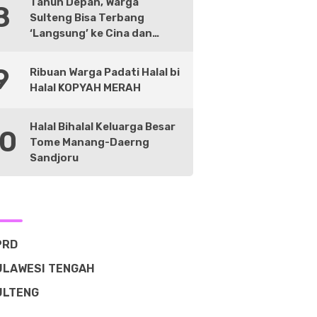
Tahun Depan, Warga
8
Sulteng Bisa Terbang
‘Langsung’ ke Cina dan
Negara Lain
9
Ribuan Warga Padati Halal bi
Halal KOPYAH MERAH
Halal Bihalal Keluarga Besar
10
Tome Manang-Daerng
Sandjoru
PRD
ULAWESI TENGAH
ULTENG