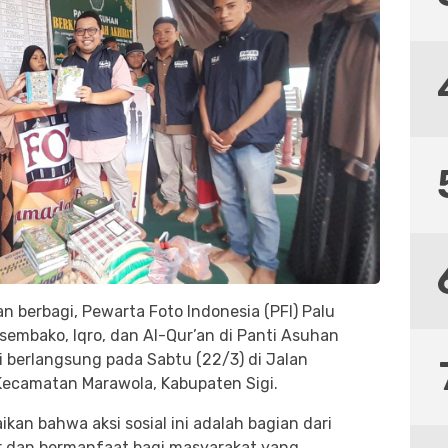
 berbagi, Pewarta Foto Indonesia (PFI) Palu
embako, Iqro, dan Al-Qur’an di Panti Asuhan
i berlangsung pada Sabtu (22/3) di Jalan
Kecamatan Marawola, Kabupaten Sigi.
kan bahwa aksi sosial ini adalah bagian dari
ir dan bermanfaat bagi masyarakat yang