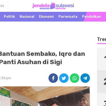
026
Warta Peristiwa di
Jendela Sulawesi
Khatulistiwa
Politik
Nasional
Ekonomi
Pariwisata
Pendidikan
Tre
 Bantuan Sembako, Iqro dan
Panti Asuhan di Sigi
9:34 pm