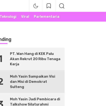
Teknologi
Viral
Parlementaria
nding
PT. Wan Hang di KEK Palu
1
Akan Rekrut 20 Ribu Tenaga
Kerja
Moh Yasin Sampaikan Visi
2
dan Misi di Demokrat
Sulteng
Moh Yasin Jadi Pembicara di
3
Talkshow Silaturahmi