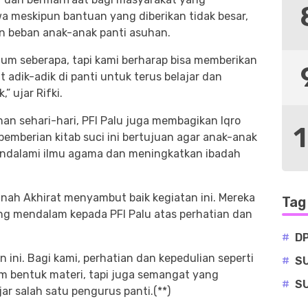
meskipun bantuan yang diberikan tidak besar,
n beban anak-anak panti asuhan.
lum seberapa, tapi kami berharap bisa memberikan
dik-adik di panti untuk terus belajar dan
” ujar Rifki.
an sehari-hari, PFI Palu juga membagikan Iqro
emberian kitab suci ini bertujuan agar anak-anak
ndalami ilmu agama dan meningkatkan ibadah
ah Akhirat menyambut baik kegiatan ini. Mereka
Tag
ng mendalam kepada PFI Palu atas perhatian dan
#
D
 ini. Bagi kami, perhatian dan kepedulian seperti
#
S
am bentuk materi, tapi juga semangat yang
#
S
jar salah satu pengurus panti.(**)