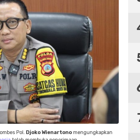
ombes Pol.
Djoko Wienartono
mengungkapkan
nesia
telah membuka penerimaan