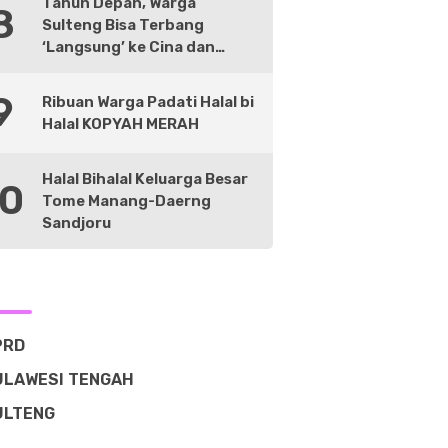
Tahun Depan, Warga
8
Sulteng Bisa Terbang
‘Langsung’ ke Cina dan
Negara Lain
9
Ribuan Warga Padati Halal bi
Halal KOPYAH MERAH
Halal Bihalal Keluarga Besar
10
Tome Manang-Daerng
Sandjoru
PRD
ULAWESI TENGAH
ULTENG