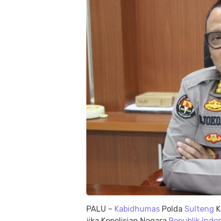
PALU –
Kabidhumas
Polda
Sulteng
K
jika Kepolisian Negara
Republik Indo