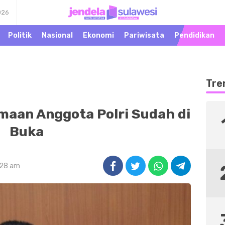
026
Warta Peristiwa di
Jendela Sulawesi
Khatulistiwa
Politik
Nasional
Ekonomi
Pariwisata
Pendidikan
Tre
maan Anggota Polri Sudah di
Buka
:28 am