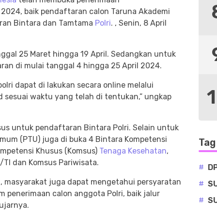
2024, baik pendaftaran calon Taruna Akademi
aran Bintara dan Tamtama
Polri
. , Senin, 8 April
nggal 25 Maret hingga 19 April. Sedangkan untuk
an di mulai tanggal 4 hingga 25 April 2024.
ri dapat di lakukan secara online melalui
d sesuai waktu yang telah di tentukan,” ungkap
us untuk pendaftaran Bintara Polri. Selain untuk
mum (PTU) juga di buka 4 Bintara Kompetensi
Tag
ompetensi Khusus (Komsus)
Tenaga Kesehatan
,
I dan Komsus Pariwisata.
#
D
, masyarakat juga dapat mengetahui persyaratan
#
S
penerimaan calon anggota Polri, baik jalur
#
S
ujarnya.