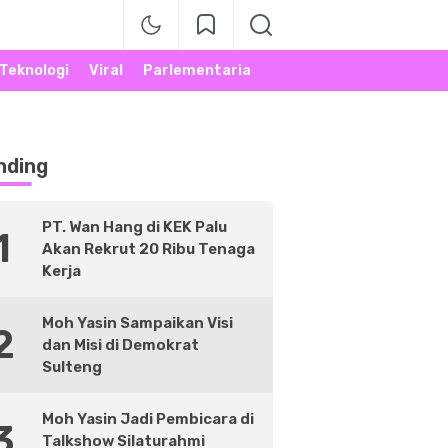
Teknologi
Viral
Parlementaria
nding
PT. Wan Hang di KEK Palu
1
Akan Rekrut 20 Ribu Tenaga
Kerja
Moh Yasin Sampaikan Visi
2
dan Misi di Demokrat
Sulteng
Moh Yasin Jadi Pembicara di
3
Talkshow Silaturahmi