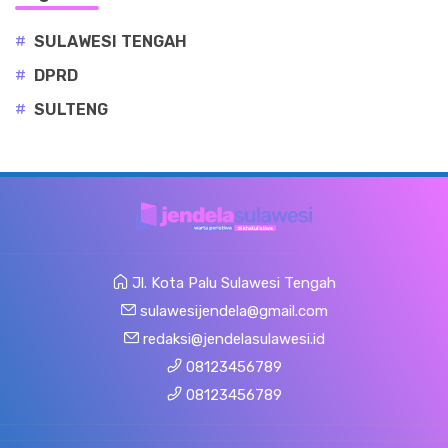
#
SULAWESI TENGAH
#
DPRD
#
SULTENG
Jl. Kota Palu Sulawesi Tengah
sulawesijendela@gmail.com
redaksi@jendelasulawesi.id
08123456789
08123456789