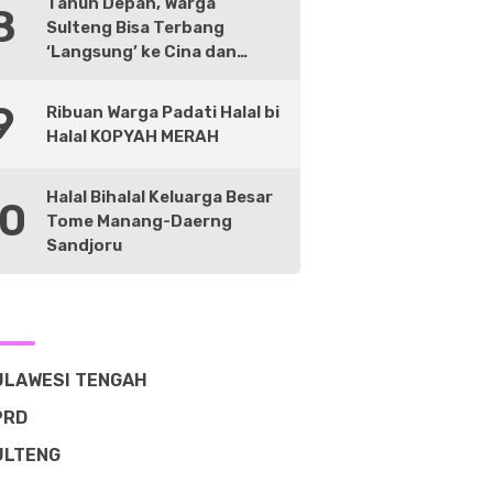
Tahun Depan, Warga
8
Sulteng Bisa Terbang
‘Langsung’ ke Cina dan
Negara Lain
9
Ribuan Warga Padati Halal bi
Halal KOPYAH MERAH
Halal Bihalal Keluarga Besar
10
Tome Manang-Daerng
Sandjoru
ULAWESI TENGAH
PRD
ULTENG