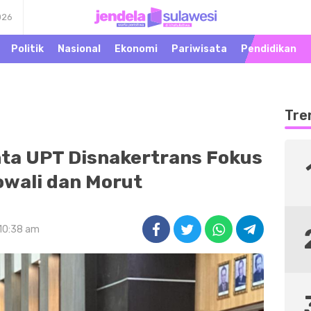
026
Warta Peristiwa di
Jendela Sulawesi
Khatulistiwa
Politik
Nasional
Ekonomi
Pariwisata
Pendidikan
Tre
ta UPT Disnakertrans Fokus
owali dan Morut
 10:38 am