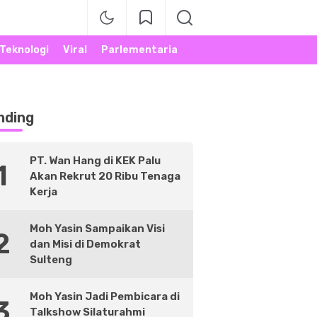
Teknologi
Viral
Parlementaria
nding
PT. Wan Hang di KEK Palu
1
Akan Rekrut 20 Ribu Tenaga
Kerja
Moh Yasin Sampaikan Visi
2
dan Misi di Demokrat
Sulteng
Moh Yasin Jadi Pembicara di
3
Talkshow Silaturahmi