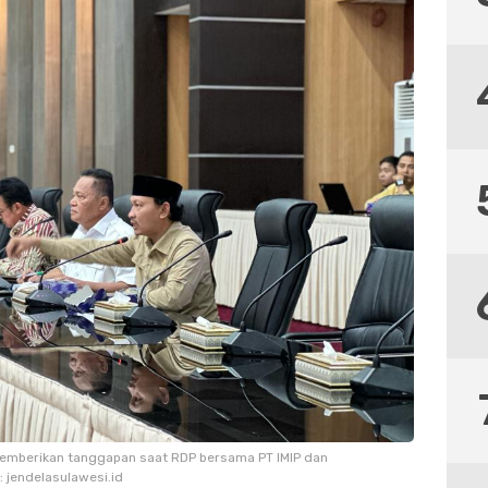
emberikan tanggapan saat RDP bersama PT IMIP dan
: jendelasulawesi.id