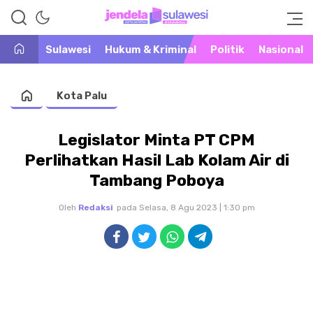
Warta Peristiwa di Khatulistiwa
Jendela Sulawesi
Sulawesi
Hukum & Kriminal
Politik
Nasional
Kota Palu
Legislator Minta PT CPM
Perlihatkan Hasil Lab Kolam Air di
Tambang Poboya
Oleh
Redaksi
pada Selasa, 8 Agu 2023 | 1:30 pm