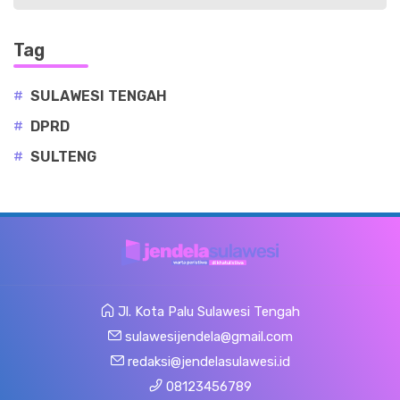
Tag
#
SULAWESI TENGAH
#
DPRD
#
SULTENG
Jl. Kota Palu Sulawesi Tengah
sulawesijendela@gmail.com
redaksi@jendelasulawesi.id
08123456789