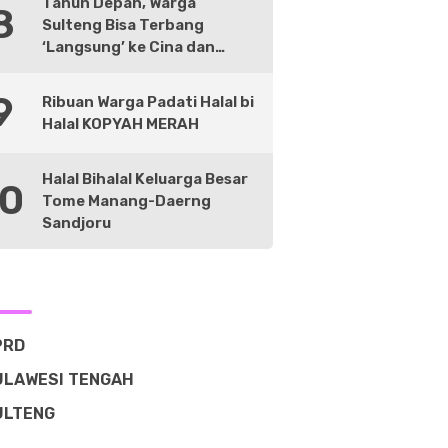
Tahun Depan, Warga
8
Sulteng Bisa Terbang
‘Langsung’ ke Cina dan
Negara Lain
9
Ribuan Warga Padati Halal bi
Halal KOPYAH MERAH
Halal Bihalal Keluarga Besar
10
Tome Manang-Daerng
Sandjoru
PRD
ULAWESI TENGAH
ULTENG