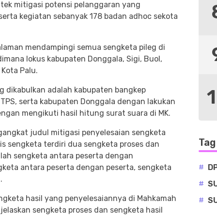
tek mitigasi potensi pelanggaran yang
eserta kegiatan sebanyak 178 badan adhoc sekota
alaman mendampingi semua sengketa pileg di
imana lokus kabupaten Donggala, Sigi, Buol,
 Kota Palu.
ng dikabulkan adalah kabupaten bangkep
TPS, serta kabupaten Donggala dengan lakukan
ngan mengikuti hasil hitung surat suara di MK.
ngkat judul mitigasi penyelesaian sengketa
Tag
is sengketa terdiri dua sengketa proses dan
alah sengketa antara peserta dengan
#
D
gketa antara peserta dengan peserta, sengketa
.
#
S
engketa hasil yang penyelesaiannya di Mahkamah
#
S
enjelaskan sengketa proses dan sengketa hasil