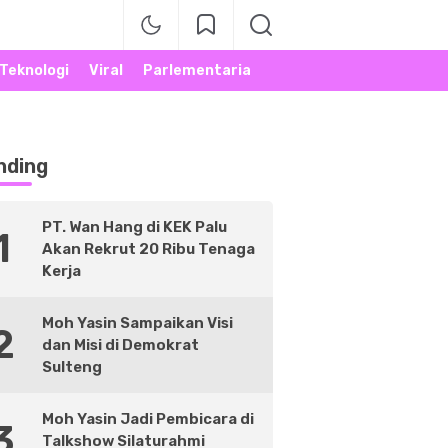
Teknologi
Viral
Parlementaria
nding
PT. Wan Hang di KEK Palu
1
Akan Rekrut 20 Ribu Tenaga
Kerja
Moh Yasin Sampaikan Visi
2
dan Misi di Demokrat
Sulteng
Moh Yasin Jadi Pembicara di
3
Talkshow Silaturahmi