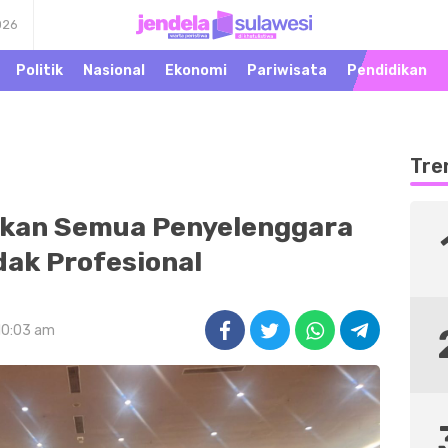
026
Warta Peristiwa di
Jendela Sulawesi
Khatulistiwa
Politik
Nasional
Ekonomi
Pariwisata
Pendidikan
Tre
tkan Semua Penyelenggara
dak Profesional
 10:03 am