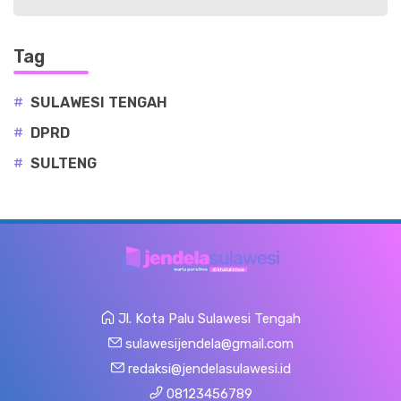
Tag
#
SULAWESI TENGAH
#
DPRD
#
SULTENG
Jl. Kota Palu Sulawesi Tengah
sulawesijendela@gmail.com
redaksi@jendelasulawesi.id
08123456789