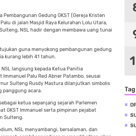
ma Pembangunan Gedung GKST (Gereja Kristen
alu di jalan Masjid Raya Kelurahan Lolu Utara,
, Sulteng, NSL hadir dengan membawa uang tunai
dia tujukan guna menyokong pembangunan gedung
a kurang lebih 41 tahun.
 NSL langsung kepada Ketua Panitia
Immanuel Palu Red Abner Patambo, seusai
r Sulteng Rusdy Mastura dilanjutkan simbolis
Tag
g panggung acara.
sebagai ketua sepanjang sejarah Parlemen
#
D
maat GKST Immanuel serta pimpinan pejabat
#
S
n Sulteng.
#
S
odium, NSL menyambangi, bersalaman, dan