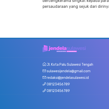
bercengkerama singkat kepada para 
persaudaraan yang sejuk dari diriny
Jl. Kota Palu Sulawesi Tengah
sulawesijendela@gmail.com
redaksi@jendelasulawesi.id
08123456789
08123456789