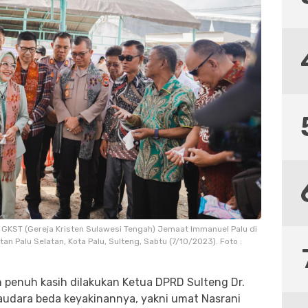
KST (Gereja Kristen Sulawesi Tengah) Jemaat Immanuel Palu di
an Palu Selatan, Kota Palu, Sulteng, Sabtu (7/10/2023). Foto :
n penuh kasih dilakukan Ketua DPRD Sulteng Dr.
saudara beda keyakinannya, yakni umat Nasrani