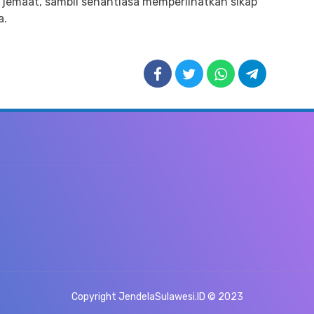
jemaat, sambil senantiasa memperlihatkan sikap
a.
Copyright JendelaSulawesi.ID © 2023