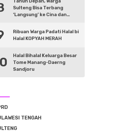
Tahun Depan, Warga
8
Sulteng Bisa Terbang
‘Langsung’ ke Cina dan
Negara Lain
9
Ribuan Warga Padati Halal bi
Halal KOPYAH MERAH
Halal Bihalal Keluarga Besar
10
Tome Manang-Daerng
Sandjoru
PRD
ULAWESI TENGAH
ULTENG