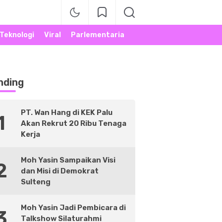
Teknologi
Viral
Parlementaria
nding
PT. Wan Hang di KEK Palu
1
Akan Rekrut 20 Ribu Tenaga
Kerja
Moh Yasin Sampaikan Visi
2
dan Misi di Demokrat
Sulteng
Moh Yasin Jadi Pembicara di
3
Talkshow Silaturahmi