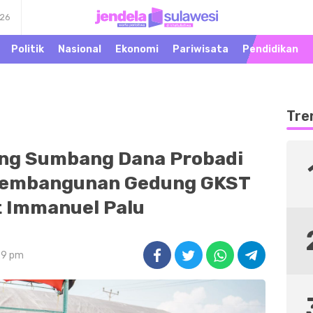
026
Warta Peristiwa di
Jendela Sulawesi
Khatulistiwa
Politik
Nasional
Ekonomi
Pariwisata
Pendidikan
Tre
eng Sumbang Dana Probadi
Pembangunan Gedung GKST
 Immanuel Palu
:29 pm