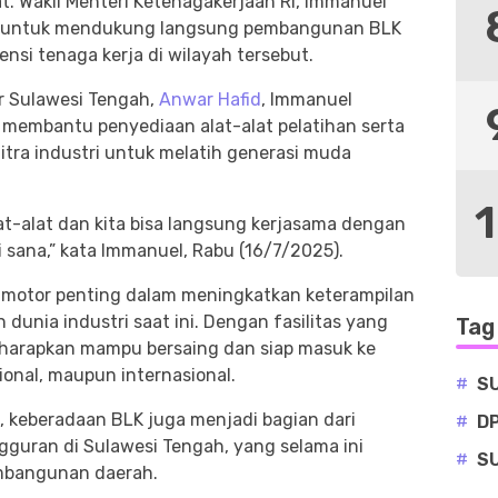
t. Wakil Menteri Ketenagakerjaan RI, Immanuel
a untuk mendukung langsung pembangunan BLK
nsi tenaga kerja di wilayah tersebut.
 Sulawesi Tengah,
Anwar Hafid
, Immanuel
 membantu penyediaan alat-alat pelatihan serta
tra industri untuk melatih generasi muda
lat-alat dan kita bisa langsung kerjasama dengan
i sana,” kata Immanuel, Rabu (16/7/2025).
 motor penting dalam meningkatkan keterampilan
dunia industri saat ini. Dengan fasilitas yang
Tag
harapkan mampu bersaing dan siap masuk ke
asional, maupun internasional.
#
S
, keberadaan BLK juga menjadi bagian dari
#
D
guran di Sulawesi Tengah, yang selama ini
#
S
mbangunan daerah.