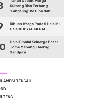
Tahun Depan, Warga
8
Sulteng Bisa Terbang
‘Langsung’ ke Cina dan
Negara Lain
9
Ribuan Warga Padati Halal bi
Halal KOPYAH MERAH
Halal Bihalal Keluarga Besar
10
Tome Manang-Daerng
Sandjoru
ULAWESI TENGAH
PRD
ULTENG