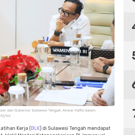
ezer dan Gubernur Sulawesi Tengah, Anwar Hafid dalam
5)/Ist
tihan Kerja (
BLK
) di Sulawesi Tengah mendapat