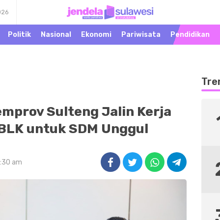
026
Warta Peristiwa di
Jendela Sulawesi
Khatulistiwa
Politik
Nasional
Ekonomi
Pariwisata
Pendidikan
Tre
mprov Sulteng Jalin Kerja
BLK untuk SDM Unggul
2:30 am