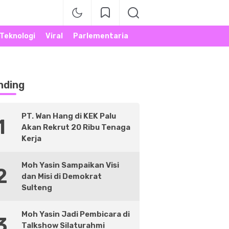
Teknologi
Viral
Parlementaria
nding
PT. Wan Hang di KEK Palu
1
Akan Rekrut 20 Ribu Tenaga
Kerja
Moh Yasin Sampaikan Visi
2
dan Misi di Demokrat
Sulteng
Moh Yasin Jadi Pembicara di
3
Talkshow Silaturahmi