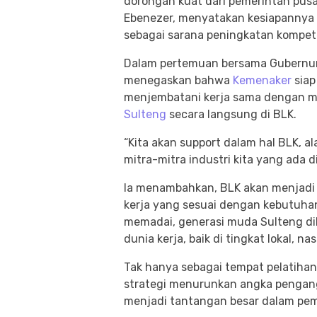
dorongan kuat dari pemerintah pusa
Ebenezer, menyatakan kesiapanny
sebagai sarana peningkatan kompete
Dalam pertemuan bersama Gubernur
menegaskan bahwa
Kemenaker
siap
menjembatani kerja sama dengan mi
Sulteng
secara langsung di BLK.
“Kita akan support dalam hal BLK, a
mitra-mitra industri kita yang ada d
Ia menambahkan, BLK akan menjadi
kerja yang sesuai dengan kebutuhan 
memadai, generasi muda Sulteng di
dunia kerja, baik di tingkat lokal, n
Tak hanya sebagai tempat pelatihan
strategi menurunkan angka pengang
menjadi tantangan besar dalam pe