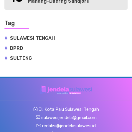
Manang-Daerng Sandjoru
Tag
#
SULAWESI TENGAH
#
DPRD
#
SULTENG
Jl. Kota Palu Sulawesi Tengah
sulawesijendela@gmail.com
redaksi@jendelasulawesi.id