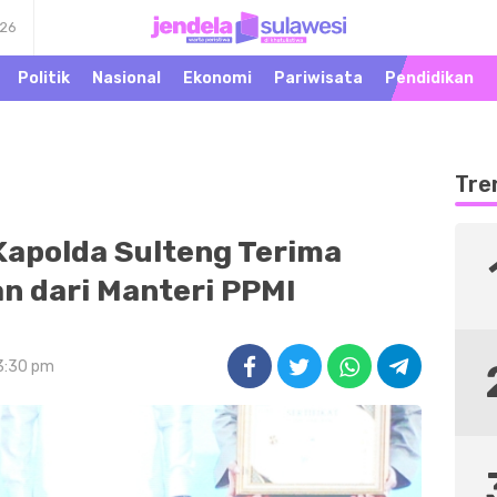
026
Warta Peristiwa di
Jendela Sulawesi
Khatulistiwa
Politik
Nasional
Ekonomi
Pariwisata
Pendidikan
Tre
Kapolda Sulteng Terima
n dari Manteri PPMI
 3:30 pm