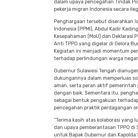
dalam upaya pencegahan Tindak P
pekerja migran Indonesia secara ileg
Penghargaan tersebut diserahkan l
Indonesia (PPMI), Abdul Kadir Kadi
Kesepahaman (MoU) dan Deklarasi Pe
Anti TPPO yang digelar di Gelora Bu
Kegiatan ini menjadi momentum pen
terhadap perlindungan warga negara
Gubernur Sulawesi Tengah dianuger
dukungannya dalam memperluas sosia
aman, serta peran aktif pemerintah
dengan baik. Sementara itu, pengha
sebagai bentuk pengakuan terhada
pencegahan praktik perdagangan ora
“Terima kasih atas kolaborasi yang 
dan upaya pemberantasan TPPO di Su
untuk Bapak Gubernur dan Kapolda S