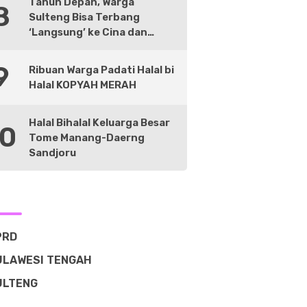
Tahun Depan, Warga
8
Sulteng Bisa Terbang
‘Langsung’ ke Cina dan
Negara Lain
9
Ribuan Warga Padati Halal bi
Halal KOPYAH MERAH
Halal Bihalal Keluarga Besar
10
Tome Manang-Daerng
Sandjoru
PRD
ULAWESI TENGAH
ULTENG