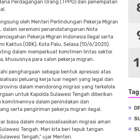
idana Perdagangan Orang (TPPO) dan penempatan
al.
angsung oleh Menteri Perlindungan Pekerja Migran
ng, dalam seremoni penandatanganan Nota
ncegahan Pekerja Migran Indonesia Ilegal serta
mi Kaktus (GBK), Kota Palu, Selasa (10/6/2025).
ting dalam memperkuat komitmen lintas sektor
, khususnya para calon pekerja migran.
ahi penghargaan sebagai bentuk apresiasi atas
lisasi peluang kerja luar negeri yang legal dan
 provinsi dalam mendorong migrasi yang terkelola
Tag
rgaan untuk Kapolda Sulawesi Tengah diberikan
p komitmennya dalam penindakan dan
#
D
ng serta pengiriman pekerja migran ilegal.
#
S
luar biasa dalam mensosialisasikan migrasi aman
#
S
lawesi Tengah. Mari kita beri tepuk tangan
ulawesi Tengah,” ujar Menteri.