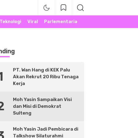
Teknologi
Viral
Parlementaria
nding
PT. Wan Hang di KEK Palu
1
Akan Rekrut 20 Ribu Tenaga
Kerja
Moh Yasin Sampaikan Visi
2
dan Misi di Demokrat
Sulteng
Moh Yasin Jadi Pembicara di
3
Talkshow Silaturahmi