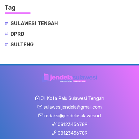
Tag
#
SULAWESI TENGAH
#
DPRD
#
SULTENG
Jl. Kota Palu Sulawesi Tengah
sulawesijendela@gmail.com
redaksi@jendelasulawesi.id
08123456789
08123456789