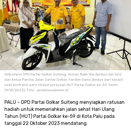
Sekretaris DPD Partai Golkar Sulteng, Amran Bakir Nai (kedua dari kiri)
dan Ketua Panitia Jalan Santai Golkar, Farden Saino (kedua dari kanan)
saat konfrensi pers terkait perayaan HUT Partai Golkar ke-59, Senin
(9/10/2023). Foto : jendelasulawesi.id
PALU – DPD Partai Golkar Sulteng menyiapkan ratusan
hadiah untuk memeriahkan jalan sehat Hari Ulang
Tahun (HUT) Partai Golkar ke-59 di Kota Palu pada
tanggal 22 Oktober 2023 mendatang.