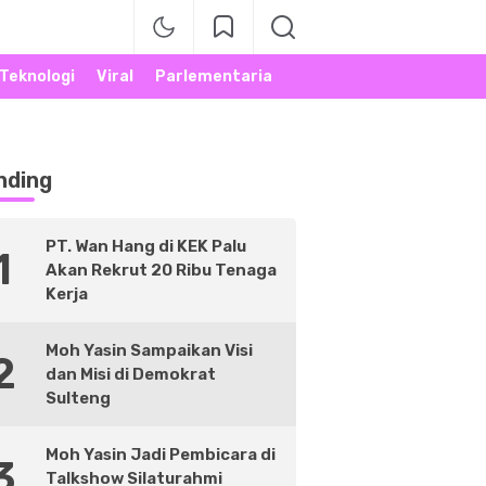
Teknologi
Viral
Parlementaria
nding
PT. Wan Hang di KEK Palu
1
Akan Rekrut 20 Ribu Tenaga
Kerja
Moh Yasin Sampaikan Visi
2
dan Misi di Demokrat
Sulteng
Moh Yasin Jadi Pembicara di
3
Talkshow Silaturahmi