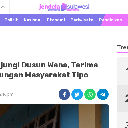
026
Warta Peristiwa di
Jendela Sulawesi
Khatulistiwa
Politik
Nasional
Ekonomi
Pariwisata
Pendidikan
Tre
jungi Dusun Wana, Terima
kungan Masyarakat Tipo
12:16 pm