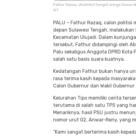
Fathur Razaq, disambut hangat warga Dusun Wa
IST
PALU – Fathur Razaq, calon politi
depan Sulawesi Tengah, melakukan 
Kecamatan Ulujadi. Dalam kunjung
tersebut, Fathur didampingi oleh A
Palu sekaligus Anggota DPRD Kota P
salah satu basis suara kuatnya.
Kedatangan Fathur bukan hanya unt
rasa terima kasih kepada masyarak
Calon Gubernur dan Wakil Gubernur 
Kelurahan Tipo memiliki cerita ters
terutama di salah satu TPS yang h
Menariknya, hasil PSU justru menun
nomor urut 02, Anwar-Reny, yang me
“Kami sangat berterima kasih kepa