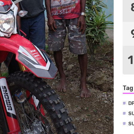
Tag
#
D
#
S
#
S