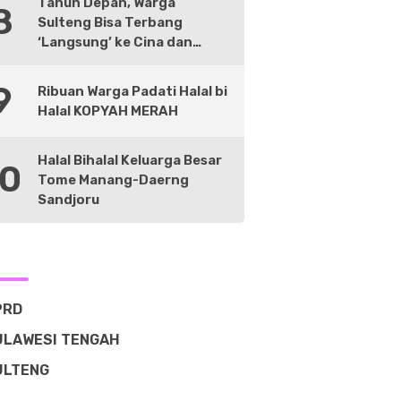
Tahun Depan, Warga
8
Sulteng Bisa Terbang
‘Langsung’ ke Cina dan
Negara Lain
9
Ribuan Warga Padati Halal bi
Halal KOPYAH MERAH
Halal Bihalal Keluarga Besar
10
Tome Manang-Daerng
Sandjoru
PRD
ULAWESI TENGAH
ULTENG