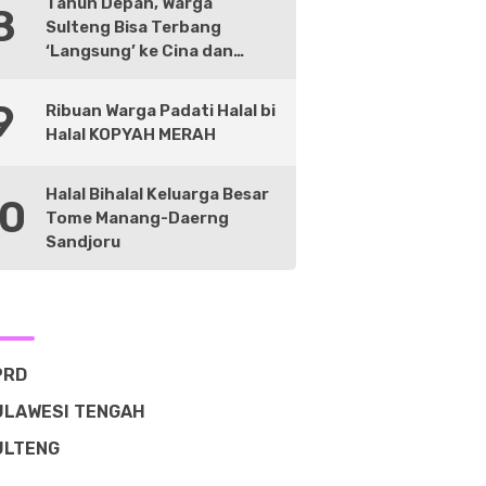
Tahun Depan, Warga
8
Sulteng Bisa Terbang
‘Langsung’ ke Cina dan
Negara Lain
9
Ribuan Warga Padati Halal bi
Halal KOPYAH MERAH
Halal Bihalal Keluarga Besar
10
Tome Manang-Daerng
Sandjoru
PRD
ULAWESI TENGAH
ULTENG