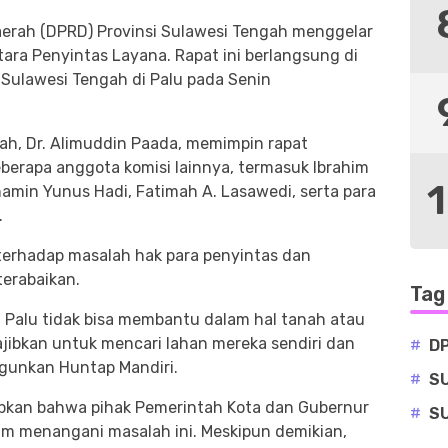
erah (DPRD) Provinsi Sulawesi Tengah menggelar
ra Penyintas Layana. Rapat ini berlangsung di
Sulawesi Tengah di Palu pada Senin
ah, Dr. Alimuddin Paada, memimpin rapat
beberapa anggota komisi lainnya, termasuk Ibrahim
uhamin Yunus Hadi, Fatimah A. Lasawedi, serta para
.
 terhadap masalah hak para penyintas dan
erabaikan.
Tag
a Palu tidak bisa membantu dalam hal tanah atau
ajibkan untuk mencari lahan mereka sendiri dan
#
D
gunkan Huntap Mandiri.
#
S
kan bahwa pihak Pemerintah Kota dan Gubernur
#
S
m menangani masalah ini. Meskipun demikian,