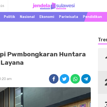
026
Warta Peristiwa di
Jendela Sulawesi
Khatulistiwa
Politik
Nasional
Ekonomi
Pariwisata
Pendidikan
Tre
api Pwmbongkaran Huntara
Layana
10:20 am