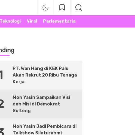
Teknologi
Viral
Parlementaria
nding
PT. Wan Hang di KEK Palu
1
Akan Rekrut 20 Ribu Tenaga
Kerja
Moh Yasin Sampaikan Visi
2
dan Misi di Demokrat
Sulteng
Moh Yasin Jadi Pembicara di
3
Talkshow Silaturahmi