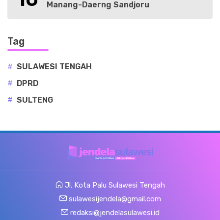
Manang-Daerng Sandjoru
Tag
#
SULAWESI TENGAH
#
DPRD
#
SULTENG
Jl. Kota Palu Sulawesi Tengah
sulawesijendela@gmail.com
redaksi@jendelasulawesi.id