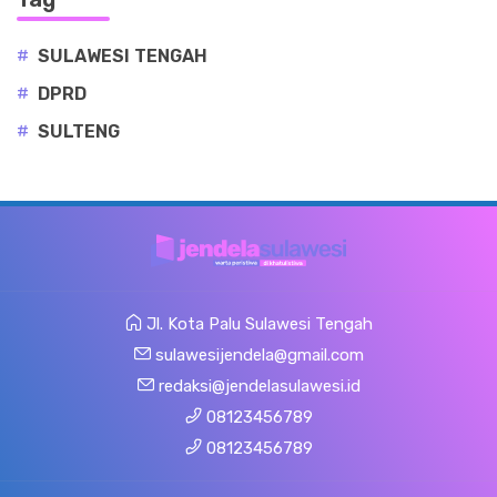
#
SULAWESI TENGAH
#
DPRD
#
SULTENG
Jl. Kota Palu Sulawesi Tengah
sulawesijendela@gmail.com
redaksi@jendelasulawesi.id
08123456789
08123456789