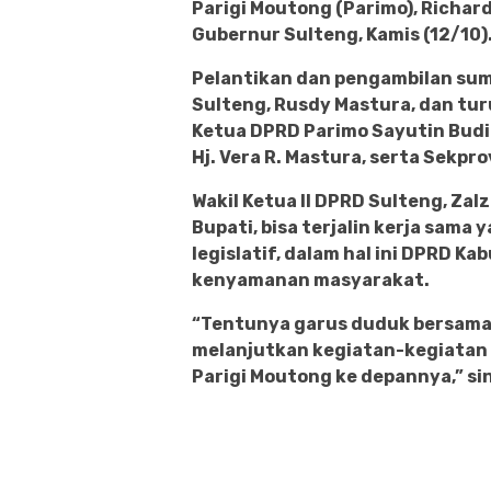
Parigi Moutong (Parimo), Richard
Gubernur Sulteng, Kamis (12/10)
Pelantikan dan pengambilan sum
Sulteng, Rusdy Mastura, dan turu
Ketua DPRD Parimo Sayutin Budia
Hj. Vera R. Mastura, serta Sekpro
Wakil Ketua II DPRD Sulteng, Zal
Bupati, bisa terjalin kerja sama 
legislatif, dalam hal ini DPRD 
kenyamanan masyarakat.
“Tentunya garus duduk bersama
melanjutkan kegiatan-kegiatan 
Parigi Moutong ke depannya,” si