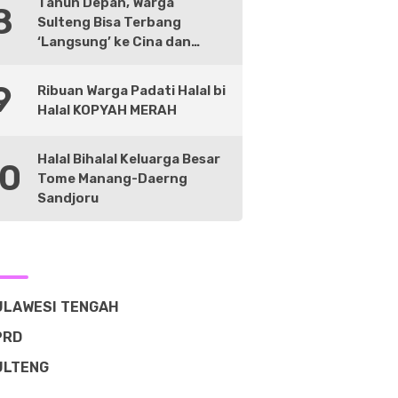
Tahun Depan, Warga
8
Sulteng Bisa Terbang
‘Langsung’ ke Cina dan
Negara Lain
9
Ribuan Warga Padati Halal bi
Halal KOPYAH MERAH
Halal Bihalal Keluarga Besar
10
Tome Manang-Daerng
Sandjoru
ULAWESI TENGAH
PRD
ULTENG