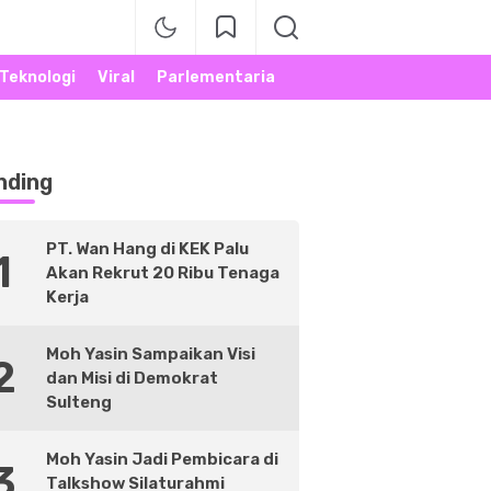
Teknologi
Viral
Parlementaria
nding
PT. Wan Hang di KEK Palu
1
Akan Rekrut 20 Ribu Tenaga
Kerja
Moh Yasin Sampaikan Visi
2
dan Misi di Demokrat
Sulteng
Moh Yasin Jadi Pembicara di
3
Talkshow Silaturahmi