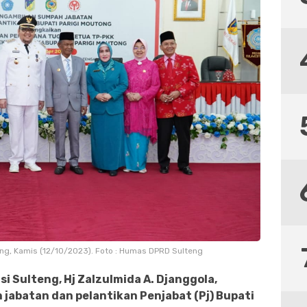
eng, Kamis (12/10/2023). Foto : Humas DPRD Sulteng
si Sulteng, Hj Zalzulmida A. Djanggola,
jabatan dan pelantikan Penjabat (Pj) Bupati