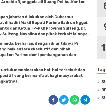
 Arnaldo Djanggola, di Ruang Polibu, Kantor
.
pah jabatan dilakukan oleh Gubernur
t dihadiri Wakil Bupati Parimo Badrun Nggai,
nto dan Ketua TP-PKK Provinsi Sulteng, Dr.
v Sulteng, Novalina dan pihak terkait lainnya.
zulmida, berharap, dengan dilantiknya Pj
yang baik antara eksekutif dan pihak
Kabupaten Parimo demi pembangunan dan
Tag
 untuk membicarakan hal-hal tersebut dan
positif yang bermanfaat bagi masyarakat
ngkatnya.
#
S
#
D
#
S