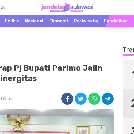
026
Warta Peristiwa di
Jendela Sulawesi
Khatulistiwa
Politik
Nasional
Ekonomi
Pariwisata
Pendidikan
Tre
ap Pj Bupati Parimo Jalin
inergitas
1:02 am