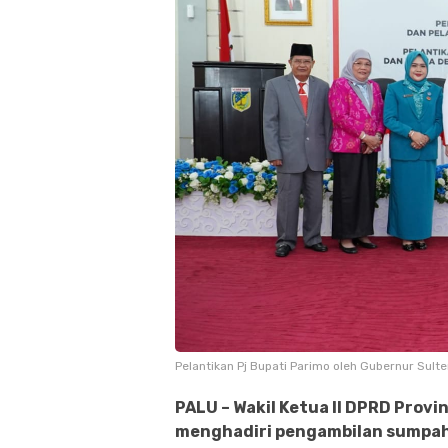
Pelantikan Pj Bupati Parimo oleh Gubernur Sult
PALU – Wakil Ketua II DPRD Provin
menghadiri pengambilan sumpah 