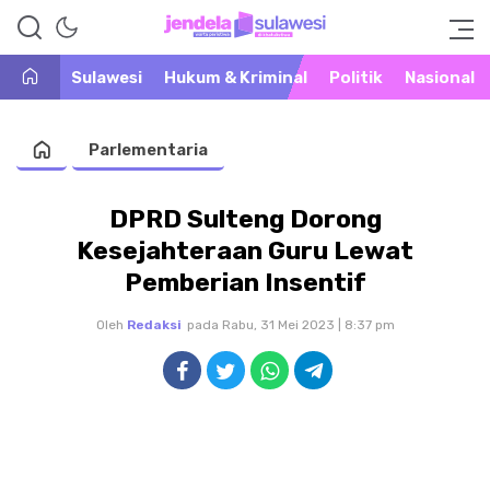
Warta Peristiwa di Khatulistiwa
Jendela Sulawesi
Sulawesi
Hukum & Kriminal
Politik
Nasional
Parlementaria
DPRD Sulteng Dorong
Kesejahteraan Guru Lewat
Pemberian Insentif
Oleh
Redaksi
pada Rabu, 31 Mei 2023 | 8:37 pm