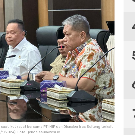
 saat ikut rapat bersama PT IMIP dan Disnakertras Sulteng terkait
/1/2024). Foto : jendelasulawesi.id