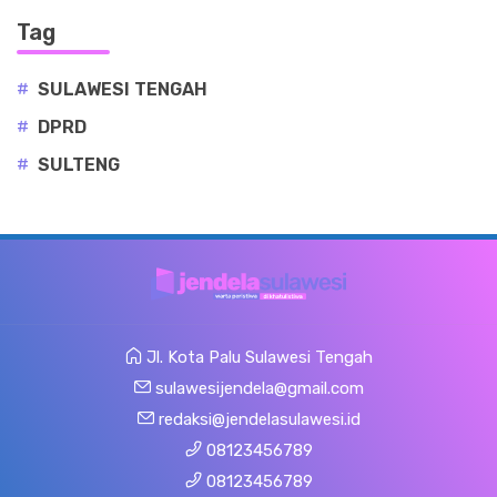
Tag
#
SULAWESI TENGAH
#
DPRD
#
SULTENG
Jl. Kota Palu Sulawesi Tengah
sulawesijendela@gmail.com
redaksi@jendelasulawesi.id
08123456789
08123456789