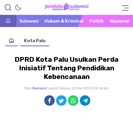
Warta Peristiwa di Khatulistiwa
Jendela Sulawesi
Sulawesi
Hukum & Kriminal
Politik
Nasional
Kota Palu
DPRD Kota Palu Usulkan Perda
Inisiatif Tentang Pendidikan
Kebencanaan
Oleh
Redaksi
pada Selasa, 23 Mei 2023 | 8:36 pm