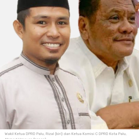
Wakil Ketua DPRD Palu, Rizal (kiri) dan Ketua Komisi C DPRD Kota Palu,