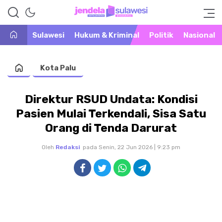
Warta Peristiwa di Khatulistiwa
Jendela Sulawesi
Sulawesi
Hukum & Kriminal
Politik
Nasional
Kota Palu
Direktur RSUD Undata: Kondisi
Pasien Mulai Terkendali, Sisa Satu
Orang di Tenda Darurat
Oleh
Redaksi
pada Senin, 22 Jun 2026 | 9:23 pm