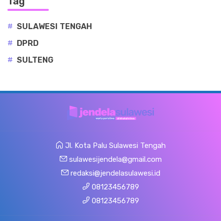
Tag
#
SULAWESI TENGAH
#
DPRD
#
SULTENG
Jl. Kota Palu Sulawesi Tengah
sulawesijendela@gmail.com
redaksi@jendelasulawesi.id
08123456789
08123456789