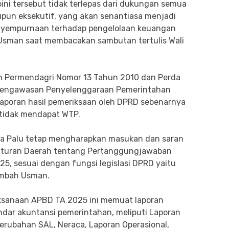
ini tersebut tidak terlepas dari dukungan semua
maupun eksekutif, yang akan senantiasa menjadi
enyempurnaan terhadap pengelolaan keuangan
 Usman saat membacakan sambutan tertulis Wali
kan Permendagri Nomor 13 Tahun 2010 dan Perda
 Pengawasan Penyelenggaraan Pemerintahan
 laporan hasil pemeriksaan oleh DPRD sebenarnya
 tidak mendapat WTP.
ota Palu tetap mengharapkan masukan dan saran
aturan Daerah tentang Pertanggungjawaban
, sesuai dengan fungsi legislasi DPRD yaitu
ambah Usman.
ksanaan APBD TA 2025 ini memuat laporan
ndar akuntansi pemerintahan, meliputi Laporan
Perubahan SAL, Neraca, Laporan Operasional,