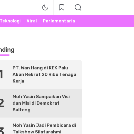
Teknologi
Viral
Parlementaria
nding
PT. Wan Hang di KEK Palu
1
Akan Rekrut 20 Ribu Tenaga
Kerja
Moh Yasin Sampaikan Visi
2
dan Misi di Demokrat
Sulteng
Moh Yasin Jadi Pembicara di
3
Talkshow Silaturahmi