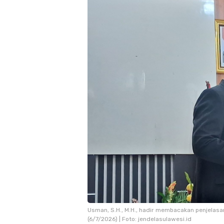
Usman, S.H., M.H., hadir membacakan penjelasan
(6/7/2026) | Foto: jendelasulawesi.id