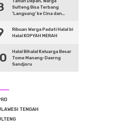
Tahun Depan, Warga
8
Sulteng Bisa Terbang
‘Langsung’ ke Cina dan
Negara Lain
9
Ribuan Warga Padati Halal bi
Halal KOPYAH MERAH
Halal Bihalal Keluarga Besar
10
Tome Manang-Daerng
Sandjoru
PRD
ULAWESI TENGAH
ULTENG