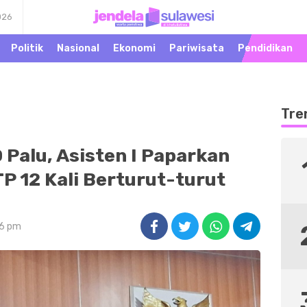
026
Warta Peristiwa di
Jendela Sulawesi
Khatulistiwa
Politik
Nasional
Ekonomi
Pariwisata
Pendidikan
Tre
Palu, Asisten I Paparkan
P 12 Kali Berturut-turut
26 pm