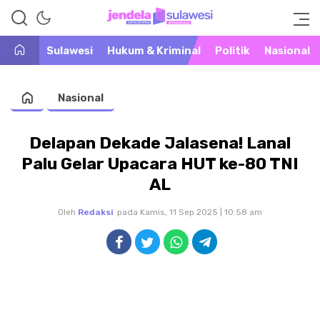
Warta Peristiwa di Khatulistiwa
Jendela Sulawesi
Sulawesi
Hukum & Kriminal
Politik
Nasional
Nasional
Delapan Dekade Jalasena! Lanal
Palu Gelar Upacara HUT ke-80 TNI
AL
Oleh
Redaksi
pada Kamis, 11 Sep 2025 | 10:58 am